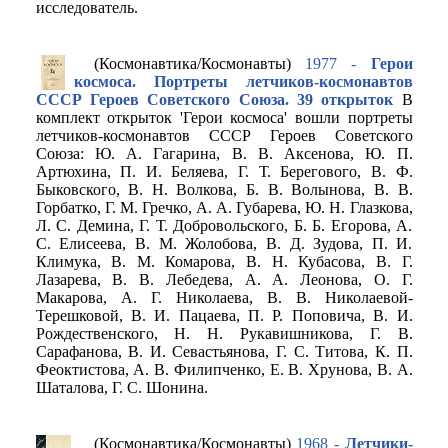
исследователь.
(Космонавтика/Космонавты)
1977 -
Герои
космоса. Портреты летчиков-космонавтов
СССР Героев Советского Союза. 39 открыток
В
комплект открыток 'Герои космоса' вошли портреты
летчиков-космонавтов СССР Героев Советского
Союза: Ю. А. Гагарина, В. В. Аксенова, Ю. П.
Артюхина, П. И. Беляева, Г. Т. Берегового, В. Ф.
Быковского, В. Н. Волкова, Б. В. Волынова, В. В.
Горбатко, Г. М. Гречко, А. А. Губарева, Ю. Н. Глазкова,
Л. С. Демина, Г. Т. Добровольского, Б. Б. Егорова, А.
С. Елисеева, В. М. Жолобова, В. Д. Зудова, П. И.
Климука, В. М. Комарова, В. Н. Кубасова, В. Г.
Лазарева, В. В. Лебедева, А. А. Леонова, О. Г.
Макарова, А. Г. Николаева, В. В. Николаевой-
Терешковой, В. И. Пацаева, П. Р. Поповича, В. И.
Рождественского, Н. Н. Рукавишникова, Г. В.
Сарафанова, В. И. Севастьянова, Г. С. Титова, К. П.
Феоктистова, А. В. Филипченко, Е. В. Хрунова, В. А.
Шаталова, Г. С. Шонина.
(Космонавтика/Космонавты)
1968 -
Летчики-