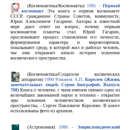
(Космонавтика/Космонавты)
1981 -
Первый
космонавт
Эта книга о первом космонавте
СССР, гражданине Страны Советов, коммунисте,
Юрии Алексеевиче Гагарине. Авторы в известной
мере дают ответ на вопрос, почему первым
космонавтом планеты стал Юрий Гагарин,
прослеживают процесс становления его личности,
формирования характера и мировоззрения,
показывают среду, в которой жил и работал человек,
чье имя открывает начало истории освоения
космического пространства.
(Космонавтика/Создатели космических
аппаратов)
1990 Романов А.П.
Королев (Жизнь
замечательных людей. Серия биографий. Выпуск
708)
Книга о человеке, с чьим именем связано одно из
величайших завоеваний науки и техники - открытие
эры освоения человечеством космического
пространства, - Сергее Павловиче Королеве. В книге
использованы фото из архивов.
(Астрономия)
1986 -
Энциклопедический