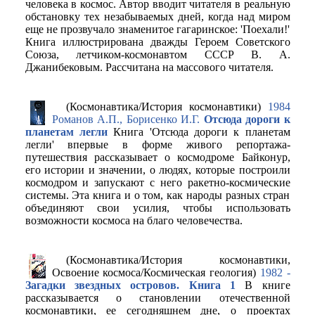
человека в космос. Автор вводит читателя в реальную
обстановку тех незабываемых дней, когда над миром
еще не прозвучало знаменитое гагаринское: 'Поехали!'
Книга иллюстрирована дважды Героем Советского
Союза, летчиком-космонавтом СССР В. А.
Джанибековым. Рассчитана на массового читателя.
(Космонавтика/История космонавтики)
1984
Романов А.П., Борисенко И.Г.
Отсюда дороги к
планетам легли
Книга 'Отсюда дороги к планетам
легли' впервые в форме живого репортажа-
путешествия рассказывает о космодроме Байконур,
его истории и значении, о людях, которые построили
космодром и запускают с него ракетно-космические
системы. Эта книга и о том, как народы разных стран
объединяют свои усилия, чтобы использовать
возможности космоса на благо человечества.
(Космонавтика/История космонавтики,
Освоение космоса/Космическая геология)
1982 -
Загадки звездных островов. Книга 1
В книге
рассказывается о становлении отечественной
космонавтики, ее сегодняшнем дне, о проектах