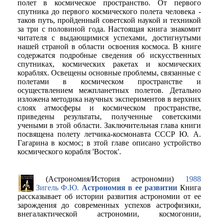
полет в космическое пространство. От первого
спутника до первого космического полета человека -
таков путь, пройденный советской наукой и техникой
за три с половиной года. Настоящая книга знакомит
читателя с выдающимися успехами, достигнутыми
нашей страной в области освоения космоса. В книге
содержатся подробные сведения об искусственных
спутниках, космических ракетах и космических
кораблях. Освещены основные проблемы, связанные с
полетами в космическом пространстве и
осуществлением межпланетных полетов. Детально
изложена методика научных экспериментов в верхних
слоях атмосферы и космическом пространстве,
приведены результаты, полученные советскими
учеными в этой области. Заключительная глава книги
посвящена полету летчика-космонавта СССР Ю. А.
Гагарина в космос; в зтой главе описано устройство
космического корабля 'Восток'.
(Астрономия/История астрономии)
1988
Зигель Ф.Ю.
Астрономия в ее развитии
Книга
рассказывает об истории развития астрономии от ее
зарождения до современных успехов астрофизики,
внегалактической астрономии, космогонии,