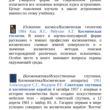
излагаются все основные вопросы курса астрономии.
Целые поколения изучали в школе астрономию
именно по этому учебнику.
(Освоение космоса/Космическая геология)
1984 Кац Я.Г., Рябухин А.Г.
Космическая
геология
В книге в научно-популярной форме
рассказано о земных профессиях космонавтики, о
космических съемках земной поверхности и о
значении космических методов поисков
месторождений различных полезных ископаемых.
Особое место в книге занимают вопросы охраны
окружающей среды.
(Космонавтика/Искусственные спутники,
Космонавтика/Космические аппараты)
1961
Александров С.Г., Федоров Р.Е.
Советские спутники
и космические корабли
4 октября 1957 г. впервые в
истории человечества было создано искусственное
небесное тело - первый советский спутник, а 12
апреля 1961 г. майор Ю. А. Гагарин первым в мире
успешно совершил на космическом корабле 'Восток'