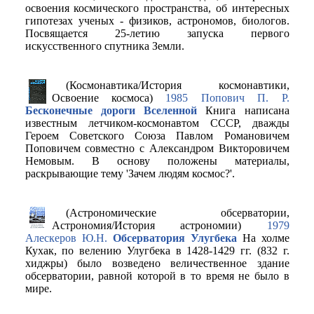
освоения космического пространства, об интересных
гипотезах ученых - физиков, астрономов, биологов.
Посвящается 25-летию запуска первого
искусственного спутника Земли.
(Космонавтика/История космонавтики,
Освоение космоса)
1985 Попович П. Р.
Бесконечные дороги Вселенной
Книга написана
известным летчиком-космонавтом СССР, дважды
Героем Советского Союза Павлом Романовичем
Поповичем совместно с Александром Викторовичем
Немовым. В основу положены материалы,
раскрывающие тему 'Зачем людям космос?'.
(Астрономические обсерватории,
Астрономия/История астрономии)
1979
Алескеров Ю.Н.
Обсерватория Улугбека
На холме
Кухак, по велению Улугбека в 1428-1429 гг. (832 г.
хиджры) было возведено величественное здание
обсерватории, равной которой в то время не было в
мире.