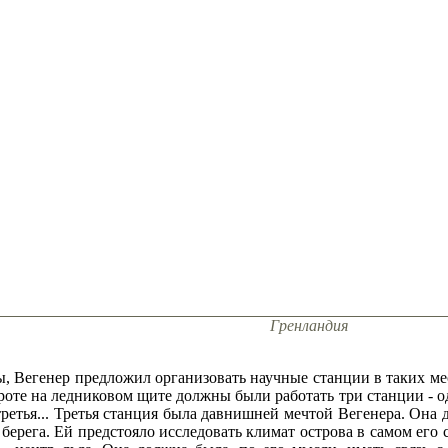
Гренландия
ы, Вегенер предложил организовать научные станции в таких мес
оте на ледниковом щите должны были работать три станции - одн
ретья... Третья станция была давнишней мечтой Вегенера. Она 
ерега. Ей предстояло исследовать климат острова в самом его се