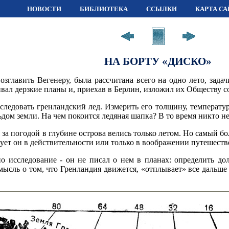
НОВОСТИ
БИБЛИОТЕКА
ССЫЛКИ
КАРТА СА
НА БОРТУ «ДИСКО»
озглавить Вегенеру, была рассчитана всего на одно лето, зада
вал дерзкие планы и, приехав в Берлин, изложил их Обществу с
следовать гренландский лед. Измерить его толщину, температу
ьдом земли. На чем покоится ледяная шапка? В то время никто не
а погодой в глубине острова велись только летом. Но самый бо
ет он в действительности или только в воображении путешест
о исследование - он не писал о нем в планах: определить до
 мысль о том, что Гренландия движется, «отплывает» все дальше