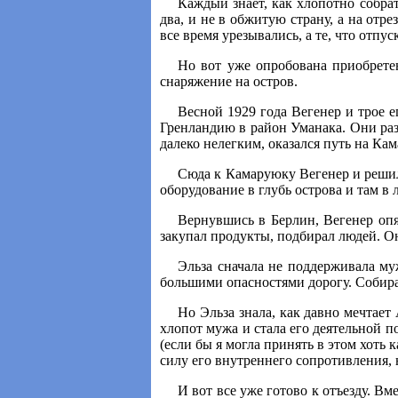
Каждый знает, как хлопотно собрат
два, и не в обжитую страну, а на отр
все время урезывались, а те, что отп
Но вот уже опробована приобрете
снаряжение на остров.
Весной 1929 года Вегенер и трое 
Гренландию в район Уманака. Они раз
далеко нелегким, оказался путь на Ка
Сюда к Камаруюку Вегенер и решил 
оборудование в глубь острова и там 
Вернувшись в Берлин, Вегенер опя
закупал продукты, подбирал людей. О
Эльза сначала не поддерживала муж
большими опасностями дорогу. Собирае
Но Эльза знала, как давно мечтает
хлопот мужа и стала его деятельной п
(если бы я могла принять в этом хоть 
силу его внутреннего сопротивления, 
И вот все уже готово к отъезду. В