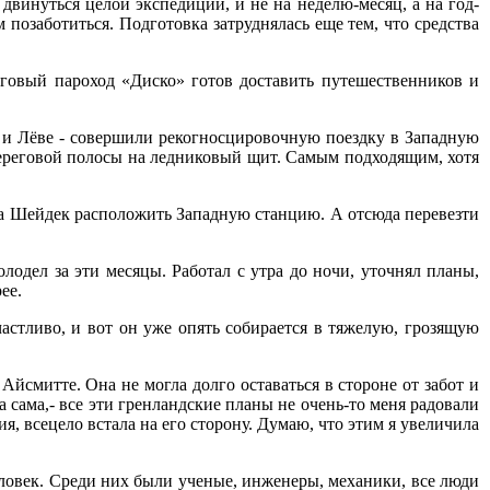
двинуться целой экспедиции, и не на неделю-месяц, а на год-
м позаботиться. Подготовка затруднялась еще тем, что средства
рговый пароход «Диско» готов доставить путешественников и
е и Лёве - совершили рекогносцировочную поездку в Западную
береговой полосы на ледниковый щит. Самым подходящим, хотя
ака Шейдек расположить Западную станцию. А отсюда перевезти
одел за эти месяцы. Работал с утра до ночи, уточнял планы,
ее.
частливо, и вот он уже опять собирается в тяжелую, грозящую
йсмитте. Она не могла долго оставаться в стороне от забот и
 сама,- все эти гренландские планы не очень-то меня радовали
ия, всецело встала на его сторону. Думаю, что этим я увеличила
еловек. Среди них были ученые, инженеры, механики, все люди