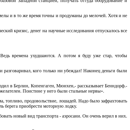
базовой Западной станцией, получать оттуда оборудование и
елы и в то же время точны и продуманы до мелочей. Хотя и не
еский кризис, денег на научные исследования отпускалось все
- Ведь времена ухудшаются. А потом я буду уже стар, чтобы
ни разговаривал, кого только ни убеждал! Наконец деньги были
здил в Берлин, Копенгаген, Мюнхен,- рассказывает Бенндорф.-
рожелателен. Поистине у него были стальные нервы».
а, топливо, продовольствие, лошадей. Надо было зафрахтовать
оль берега приобрести моторную лодку.
овать новый вид транспорта - аэросани. Он очень верил в них.