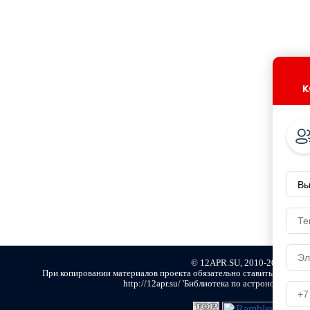
к
© 12APR.SU, 2010-2021
При копировании материалов проекта обязательно ставить активну
http://12apr.su/ 'Библиотека по астрономии и ко