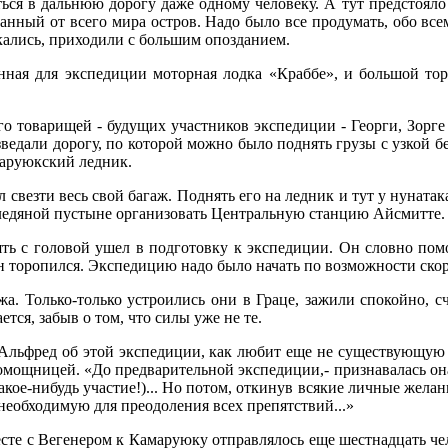
ься в дальнюю дорогу даже одному человеку. А тут предстояло 
езанный от всего мира остров. Надо было все продумать, обо все
ускались, приходили с большим опозданием.
нная для экспедиции моторная лодка «Краббе», и большой то
его товарищей - будущих участников экспедиции - Георги, Зорг
ведали дорогу, по которой можно было поднять грузы с узкой 
маруюкский ледник.
свезти весь свой багаж. Поднять его на ледник и тут у нунат
в ледяной пустыне организовать Центральную станцию Айсмитте.
ть с головой ушел в подготовку к экспедиции. Он словно помол
н торопился. Экспедицию надо было начать по возможности скор
а. Только-только устроились они в Граце, зажили спокойно, с
тся, забыв о том, что силы уже не те.
 Альфред об этой экспедиции, как любит еще не существующую А
омощницей. «До предварительной экспедиции,- признавалась она
какое-нибудь участие!)... Но потом, откинув всякие личные желан
необходимую для преодоления всех препятствий...»
месте с Вегенером к Камаруюку отправлялось еще шестнадцать ч