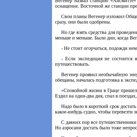
Вегенер назвал станцию «Айсмитте» 
оснащение. Восточной же станции пре
Свои планы Вегенер изложил Общест
сразу, они были одобрены.
Но где взять средства для проведе
меньше и меньше. Были дни, когда Вег
- Не стоит огорчаться, подожди не
- Если экспедиция не состоится 
путешествовать.
Вегенер проявил необычайную энерг
обещаны, началась подготовка к эксп
«Спокойной жизни в Граце пришел к
Ездил на один-два дня, спал в поезда
Надо было в короткий срок достать
какое-нибудь судно, чтобы перевезти 
С давних пор все путешественники 
Но аэросани достать было тоже непрос