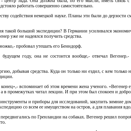
- центр льда. Она должна была, по его мысли, иметь связь с 
дстояло работать совершенно самостоятельно.
ву содействия немецкой науке. Планы эти были до дерзости см
ния такой большой экспедиции? В Германии усиливался экономич
енер уже не надеялся получить средства.
множко,- пробовал утешать его Бенндорф.
в будущем году, она не состоится вообще,- отвечал Вегенер.
ию, добывая средства. Куда он только ни ездил, с кем только 
едиции.
онец»,- вспоминает об этом времени жена ученого. «Вегенер е
х, а в промежутках читал лекции. И при этом был спокоен и доб
 инструменты и приборы для исследований, закупить зимние дом
экспедицию со всем ее имуществом на остров, а для плавания вд
передвигались по Гренландии на собаках. Вегенер решил попроб
то.