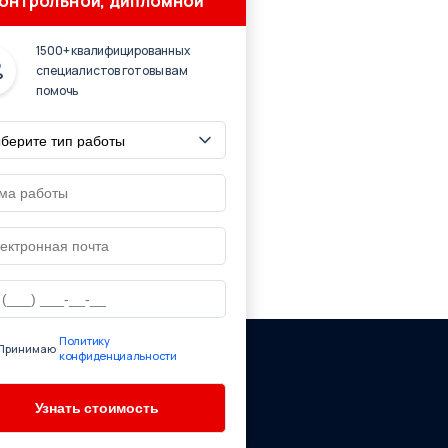
онтрольной, дипломной
1500+ квалифицированных
специалистов готовы вам
помочь
Политику
Принимаю
конфиденциальности
ю ссылку на страницу источник:
смонавтике'