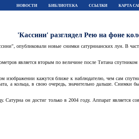
НОВОСТИ
БИБЛИОТЕКА
ССЫЛКИ
КАРТА СА
'Кассини' разглядел Рею на фоне ко
сини", опубликовали новые снимки сатурнианских лун. В частн
ометров является вторым по величине после Титана спутником 
ом изображении кажутся ближе к наблюдателю, чем сам спутник
ата, а кольца, в свою очередь, значительно дальше. Снимки б
у. Сатурна он достиг только в 2004 году. Аппарат является 