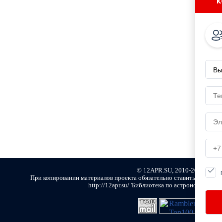
к
© 12APR.SU, 2010-2021
При копировании материалов проекта обязательно ставить активну
http://12apr.su/ 'Библиотека по астрономии и ко