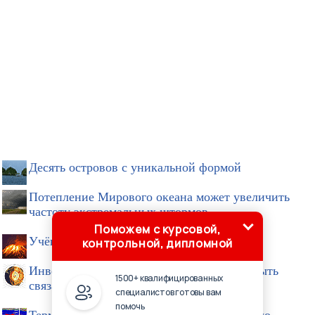
Десять островов c уникальной формой
Потепление Мирового океана может увеличить
частоту экстремальных штормов
Поможем с курсовой,
Учёные «потеряли» здоровенный вулкан
контрольной, дипломной
Инверсии магнитного поля Земли могут быть
1500+ квалифицированных
связаны с субдукцией литосферных плит
специалистов готовы вам
помочь