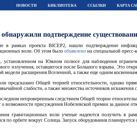
НОВОСТИ
БИБЛИОТЕКА
ССЫЛКИ
КАРТА СА
 обнаружили подтверждение существовани
ие в рамках проекта BICEP2, нашли подтверждение инфляц
ационных волн. Об этом было
объявлено
на специальной пресс-
м, установленном на Южном полюсе для наблюдения ограниче
ого излучения, оставшегося после Большого взрыва. Это откры
й модели расширения Вселенной, а также еще одним косвенным
н предсказано Общей теорией относительности, однако прямых
звычайной слабости, а также множества источников искажения си
следним непроверенным следствием Общей теории относительно
т о возможности присуждения Нобелевской премии за данное от
ния гравитационных волн ученые надеются получить в рамка
 по орбите вокруг Солнца. Запуск оборудования планируется о