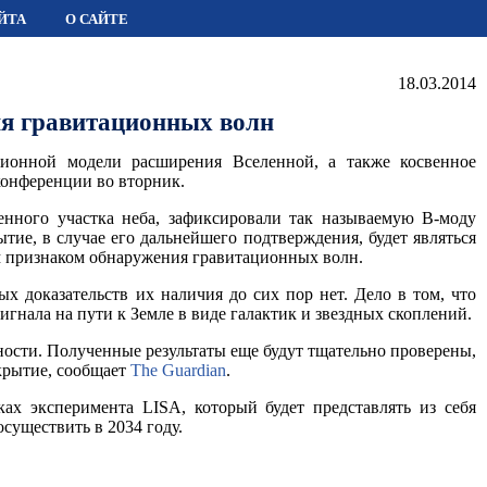
ЙТА
О САЙТЕ
18.03.2014
я гравитационных волн
ионной модели расширения Вселенной, а также косвенное
конференции во вторник.
нного участка неба, зафиксировали так называемую B-моду
тие, в случае его дальнейшего подтверждения, будет являться
 признаком обнаружения гравитационных волн.
 доказательств их наличия до сих пор нет. Дело в том, что
гнала на пути к Земле в виде галактик и звездных скоплений.
сти. Полученные результаты еще будут тщательно проверены,
крытие, сообщает
The Guardian
.
х эксперимента LISA, который будет представлять из себя
существить в 2034 году.