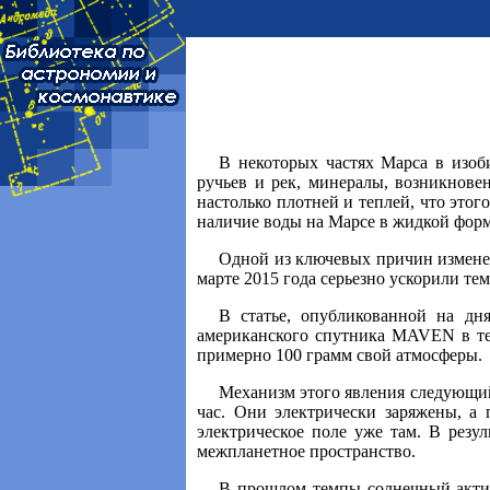
В некоторых частях Марса в изоб
ручьев и рек, минералы, возникнове
настолько плотней и теплей, что это
наличие воды на Марсе в жидкой форм
Одной из ключевых причин изменен
марте 2015 года серьезно ускорили т
В статье, опубликованной на д
американского спутника MAVEN в тече
примерно 100 грамм свой атмосферы.
Механизм этого явления следующий.
час. Они электрически заряжены, а
электрическое поле уже там. В резу
межпланетное пространство.
В прошлом темпы солнечный актив