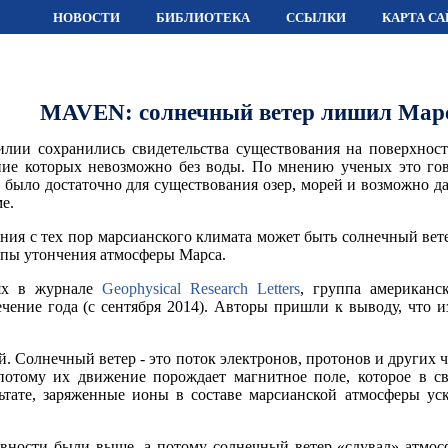
НОВОСТИ
БИБЛИОТЕКА
ССЫЛКИ
КАРТА СА
MAVEN: солнечный ветер лишил Мар
илии сохранились свидетельства существования на поверхнос
ние которых невозможно без воды. По мнению ученых это гов
го было достаточно для существования озер, морей и возможно 
е.
ия с тех пор марсианского климата может быть солнечный вет
емпы утончения атмосферы Марса.
нях в журнале
Geophysical Research Letters
, группа американ
ние года (с сентября 2014). Авторы пришли к выводу, что из
 Солнечный ветер - это поток электронов, протонов и других 
 потому их движение порождает магнитное поле, которое в 
льтате, заряженные ионы в составе марсианской атмосферы ус
ности были выше, а потому солнечный ветер «сдувал» атмосфе