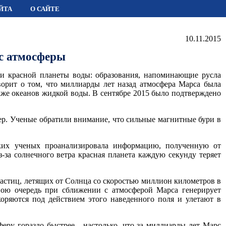
ЙТА
О САЙТЕ
10.11.2015
с атмосферы
ти красной планеты воды: образования, напоминающие русла
орит о том, что миллиарды лет назад атмосфера Марса была
даже океанов жидкой воды. В сентябре 2015 было подтверждено
ер. Ученые обратили внимание, что сильные магнитные бури в
ских ученых проанализировала информацию, полученную от
-за солнечного ветра красная планета каждую секунду теряет
частиц, летящих от Солнца со скоростью миллион километров в
свою очередь при сближении с атмосферой Марса генерирует
коряются под действием этого наведенного поля и улетают в
ру гораздо быстрее - настолько, что за миллиарды лет Марс