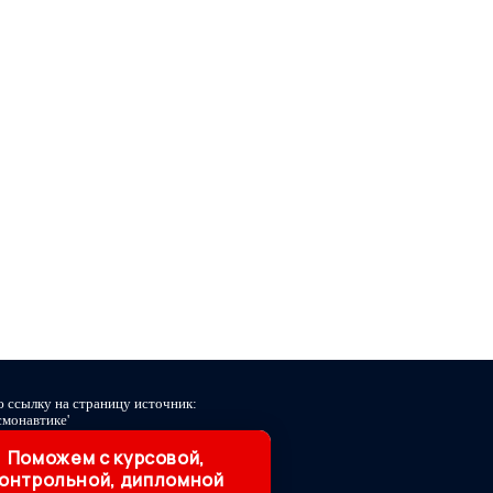
ю ссылку на страницу источник:
смонавтике'
Поможем с курсовой,
онтрольной, дипломной