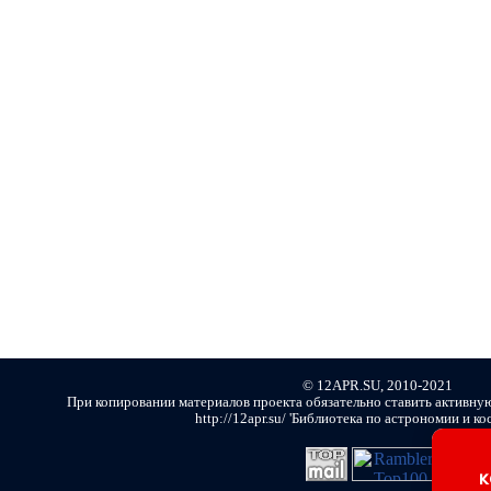
© 12APR.SU, 2010-2021
При копировании материалов проекта обязательно ставить активну
http://12apr.su/ 'Библиотека по астрономии и ко
к