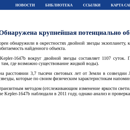
НОВОСТИ
БИБЛИОТЕКА
ССЫЛКИ
КАРТА СА
Обнаружена крупнейшая потенциально об
и обнаружили в окрестностях двойной звезды экзопланету, ко
обитаемость найденного объекта.
Kepler-1647b вокруг двойной звезды составляет 1107 суток
ь там, где возможно существование жидкой воды).
на расстоянии 3,7 тысячи световых лет от Земли в созвездии Л
 звезды, которые по своим физическим характеристикам напоми
 транзитным методом (отслеживающим изменение яркости свети
ые Kepler-1647b наблюдали в 2011 году, однако анализ и провер