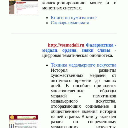
коллекционированию монет и о
монетных системах.
Книги по нумизматике
Словарь нумизмата
http://vsemedali.ru
Фалеристика -
медали, ордена, знаки славы
-
цифровая тематическая библиотека.
Техника медальерного искусства
История развития
художественных медалей от
античного времени до наших
дней. В пособии приводятся
многочисленные образцы
медалей - памятников
медальерного искусства,
отображающих социальные и
общественные явления истории
нашей страны. В книгу включен
раздел по современному
медальерному искусству,