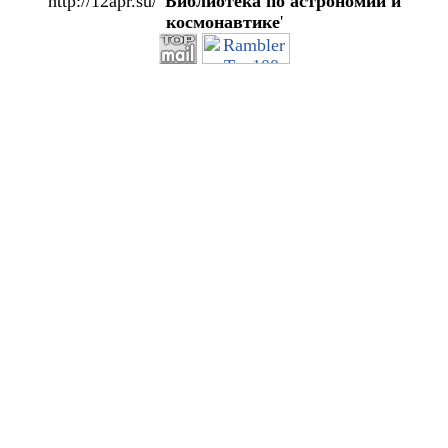
http://12apr.su/ '
Библиотека по астрономии и
космонавтике
'