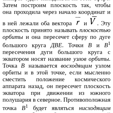
Затем построим плоскость так, чтобы
она проходила через начало координат и
в ней лежали оба вектора
и
. Эту
плоскость принято называть
плоскостью
орбиты
и она пересечет сферу по дуге
1
большого круга
ДВЕ
. Точки
В
и
В
пересечения дуги большого круга с
экватором носят название
узлов орбиты
.
Точка
В
называется
восходящим
узлом
орбиты и в этой точке, если мысленно
сместить положение космического
аппарата назад, он пересечет плоскость
экватора при движении из южного
полушария в северное. Противоположная
1
точка
В
будет являться
нисходящим