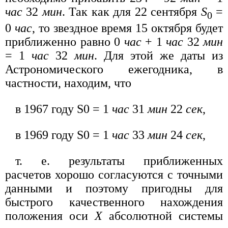
час
32
мин
. Так как для 22 сентября
S
=
0
0
час
, то звездное время 15 октября будет
приближенно равно 0
час
+ 1
час
32
мин
= 1
час
32
мин
. Для этой же даты из
Астрономического ежегодника, в
частности, находим, что
в 1967 году S0 = 1
час
31
мин
22
сек
,
в 1969 году S0 = 1
час
33
мин
24
сек
,
т. е. результаты приближенных
расчетов хорошо согласуются с точными
данными и поэтому пригодны для
быстрого качественного нахождения
положения оси
X
абсолютной системы