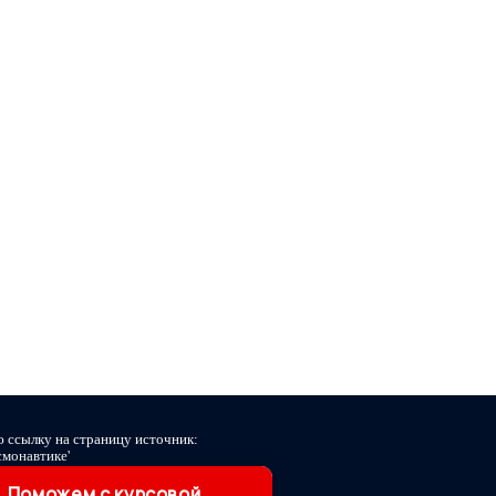
ю ссылку на страницу источник:
смонавтике'
Поможем с курсовой,