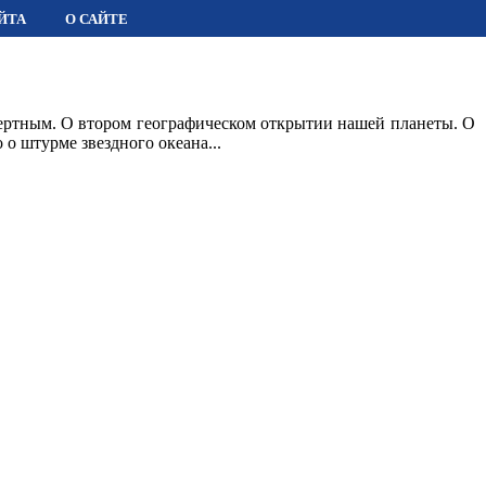
ЙТА
О САЙТЕ
мертным. О втором географическом открытии нашей планеты. О
 о штурме звездного океана...