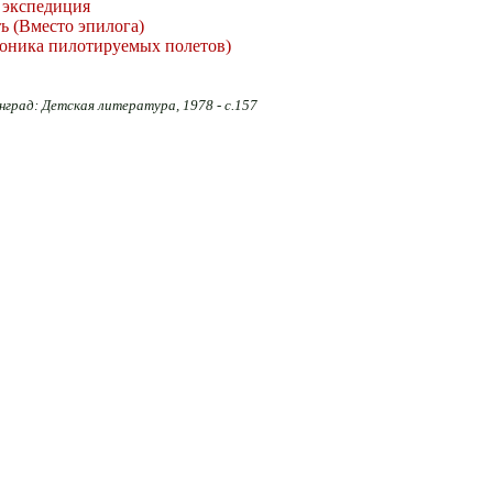
 экспедиция
ть (Вместо эпилога)
роника пилотируемых полетов)
нград: Детская литература, 1978 - с.157