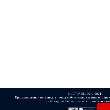
© 12APR.SU, 2010-2021
При копировании материалов проекта обязательно ставить активну
http://12apr.su/ 'Библиотека по астрономии и ко